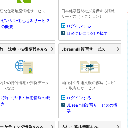
細な住宅地図情報サービス
日本経済新聞社が提供する情報
サービス（オプション）
ゼンリン住宅地図サービス
ログインする
の概要
日経テレコン21の概要
許・法律・技術情報
JDreamⅢ複写サービス
をみる
内外の特許情報や判例データ
国内外の学術文献の複写（コピ
ースなど
ー）取寄せサービス
特許・法律・技術情報の概
ログインする
要
JDreamⅢ複写サービスの概
要
ーケティング情報
入札・落札情報
をみる
をみる