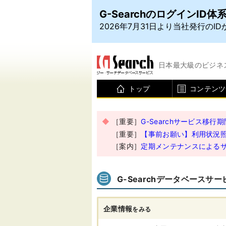
日本最大級のビジネ
トップ
コンテンツ
［重要］
G-Searchサービス移
［重要］
【事前お願い】利用状況
［案内］
定期メンテナンスによるサ
G-Searchデータベースサー
企業情報
をみる