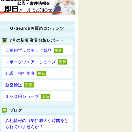
G-Searchお薦めコンテンツ
7月の新着 業界分析レポート
工業用プラスチック製品
更新
スポーツウエア・シューズ
更新
介護・福祉用具
更新
航空輸送
更新
１００円ショップ
更新
ブログ
入札情報の収集に膨大な時間をと
られていませんか？