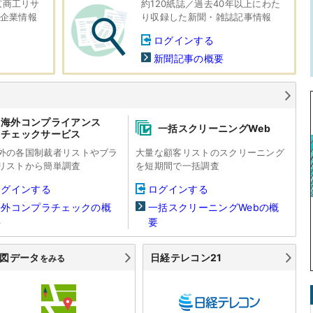
京商工リサ
約120紙誌／過去40年以上にわた
の企業情報
り収録した新聞・雑誌記事情報
ログインする
新聞記事の概要
海外コンプライアンス
一括スクリーニングWeb
チェックサービス
外の各国制裁者リストやブラ
大量な顧客リストのスクリーニング
リストから簡単調査
を短期間で一括調査
ログインする
ログインする
海外コンプラチェックの概
一括スクリーニングWebの概
要
要
図データ
日経テレコン21
をみる