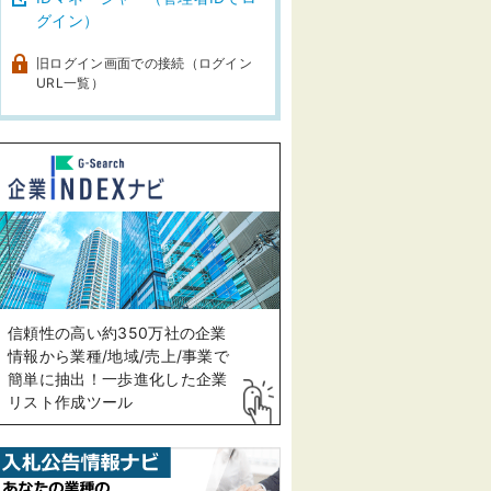
グイン）
旧ログイン画面での接続（ログイン
URL一覧）
信頼性の高い約350万社の企業
情報から業種/地域/売上/事業で
簡単に抽出！一歩進化した企業
リスト作成ツール